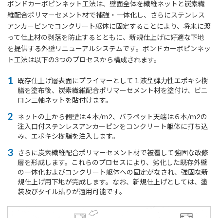
ボンドカーボピンネット工法は、壁面全体を繊維ネットと炭素繊
維配合ポリマーセメント材で補強・一体化し、さらにステンレス
アンカーピンでコンクリート躯体に固定することにより、将来に渡
って仕上材の剥落を防止するとともに、新規仕上げに好適な下地
を提供する外壁リニューアルシステムです。ボンドカーボピンネッ
ト工法は以下の3つのプロセスから構成されます。
既存仕上げ層表面にプライマーとして１液型弾力性エポキシ樹
脂を塗布後、炭素繊維配合ポリマーセメント材を塗付け、ビニ
ロン三軸ネットを貼付けます。
ネットの上から側壁は４本/ｍ2、バラペット天端は６本/ｍ2の
注入口付ステンレスアンカーピンをコンクリート躯体に打ち込
み、エポキシ樹脂を注入します。
さらに炭素繊維配合ポリマーセメント材で被覆して強固な改修
層を形成します。これらのプロセスにより、劣化した既存外壁
の一体化およびコンクリート躯体への固定がなされ、強固な新
規仕上げ用下地が完成します。なお、新規仕上げとしては、塗
装及びタイル貼りが適用可能です。