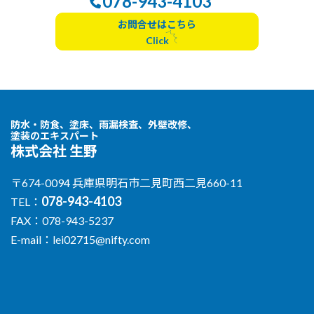
078-943-4103
お問合せはこちら
Click
防水・防食、塗床、雨漏検査、外壁改修、
塗装のエキスパート
株式会社 生野
〒674-0094 兵庫県明石市二見町西二見660-11
078-943-4103
TEL：
FAX：078-943-5237
E-mail：lei02715@nifty.com