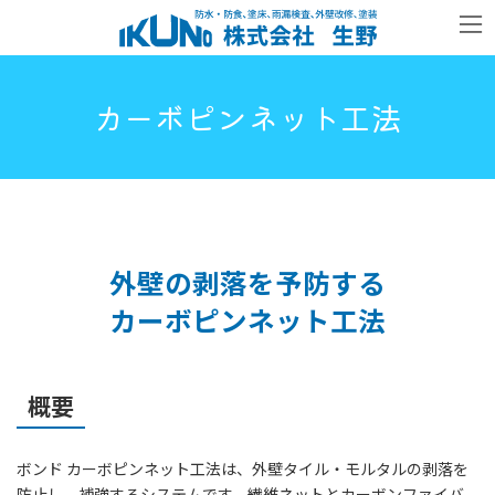
コ
ナ
ン
ビ
テ
ゲ
ン
ー
ツ
シ
カーボピンネット工法
へ
ョ
ス
ン
キ
に
ッ
移
プ
動
外壁の剥落を予防する
カーボピンネット工法
概要
ボンド カーボピンネット工法は、外壁タイル・モルタルの剥落を
防止し、補強するシステムです。繊維ネットとカーボンファイバ